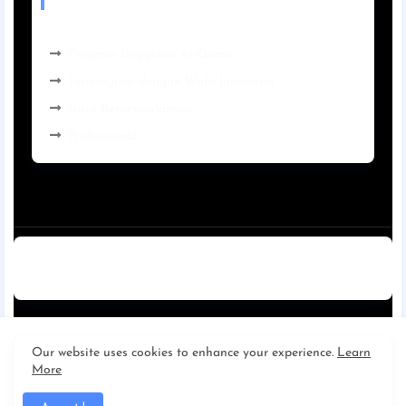
BEST SERVICES
Program Unggulan Al-Quran
Terintegrasi dengan Wafa Indonesia
Guru Berpengalaman
Professional
Home
About
Contact us
Privacy Policy
Disclaimer
SMA IT AL AMIN KAPUAS
|
Cerdas | Mandiri | Cinta Al
Our website uses cookies to enhance your experience.
Learn
More
Qur'an