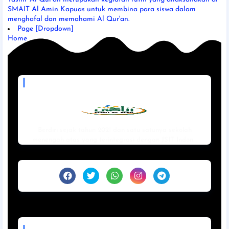
SMAIT Al Amin Kapuas untuk membina para siswa dalam
menghafal dan memahami Al Qur'an.
Page [Dropdown]
Home
MADE WITH LOVE BY
Berdiri sejak tahun 2021 dan satu satunya sekolah
menengah atas yang terintegrasi dengan JSIT Indon…