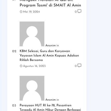
Mengukir Hafalan Al Qur'an:
Program Tasmi' di SMAIT Al Amin
Mei 19, 2024
0
Anonim
KBM Selesai, Guru dan Karyawan
Yayasan Islam Al Amin Kapuas Adakan
Rihlah Bersama
Agustus 16, 2023
0
Anonim
Perayaan HUT RI ke-78, Pesantren
Terpadu Al Amin Hibur Dengan Berbagai