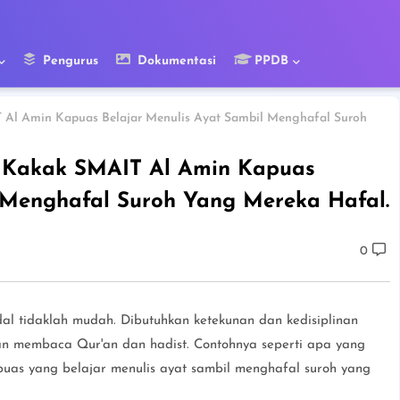
Pengurus
Dokumentasi
PPDB
 Al Amin Kapuas Belajar Menulis Ayat Sambil Menghafal Suroh
t Kakak SMAIT Al Amin Kapuas
 Menghafal Suroh Yang Mereka Hafal.
0
l tidaklah mudah. Dibutuhkan ketekunan dan kedisiplinan
an membaca Qur'an dan hadist. Contohnya seperti apa yang
uas yang belajar menulis ayat sambil menghafal suroh yang