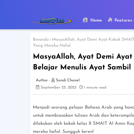
Home
Features
Beranda
MasyaAllah, Ayat Demi Ayat Kakak SMAIT
Yang Mereka Hafal.
MasyaAllah, Ayat Demi Aya
Belajar Menulis Ayat Sambil
Sandi Chanel
September 25, 2023
1 minute read
Menjadi seorang pelajar Bahasa Arab yang handa
untuk membiasakan tulisan Arab dan keterampil
dilakukan oleh kakak kelas X SMAIT Al Amin Kap
mereka hafal. Sungguh keren!