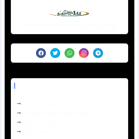
Berdiri sejak tahun 2021 dan satu satunya sekolah
menengah atas yang terintegrasi dengan JSIT Indon…
BEST SERVICES
Program Unggulan Al-Quran
Terintegrasi dengan Wafa Indonesia
Guru Berpengalaman
Professional