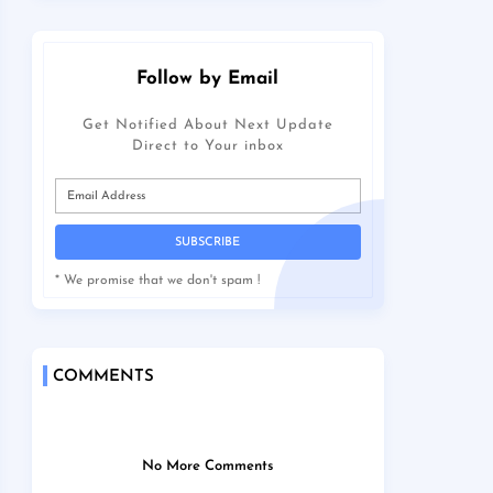
Amin Kapuas untuk membina para
siswa dalam menghafal dan memahami
Al Qur'an.
Follow by Email
Get Notified About Next Update
Direct to Your inbox
* We promise that we don't spam !
COMMENTS
No More Comments