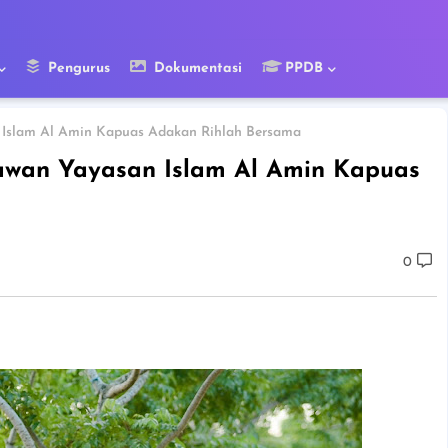
Pengurus
Dokumentasi
PPDB
 Islam Al Amin Kapuas Adakan Rihlah Bersama
awan Yayasan Islam Al Amin Kapuas
0