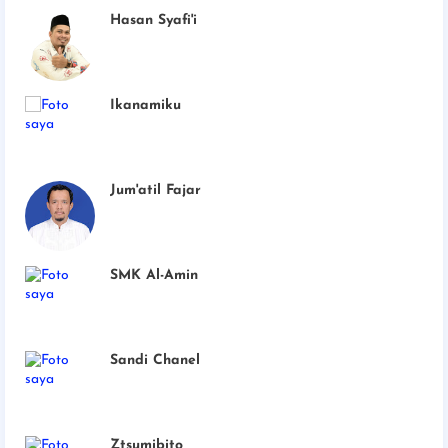
Hasan Syafi'i
Ikanamiku
Jum'atil Fajar
SMK Al-Amin
Sandi Chanel
Ztsumibito