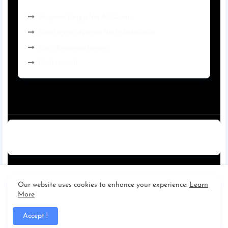
Program Unggulan Al-Quran
Terintegrasi dengan Wafa Indonesia
Guru Berpengalaman
Professional
Home
About
Contact us
Privacy Policy
Disclaimer
SMA IT AL AMIN KAPUAS
|
Cerdas | Mandiri | Cinta Al
Our website uses cookies to enhance your experience.
Learn
More
Qur'an
Accept !