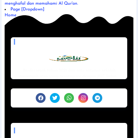
menghafal dan memahami Al Qur'an.
Page [Dropdown]
Home
MADE WITH LOVE BY
Berdiri sejak tahun 2021 dan satu satunya sekolah
menengah atas yang terintegrasi dengan JSIT Indon…
BEST SERVICES